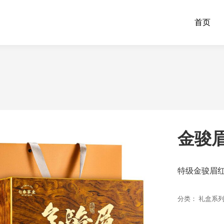
首页
金骏眉
特级金骏眉红
分类：
礼盒系