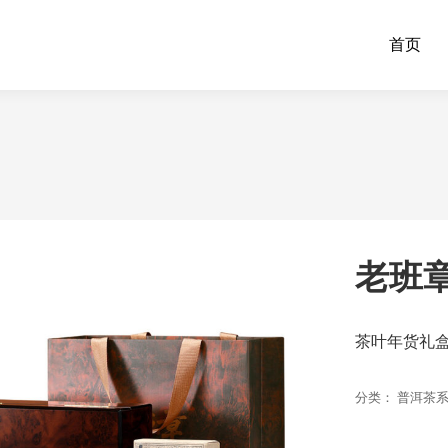
首页
老班章
茶叶年货礼盒
分类：
普洱茶