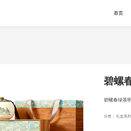
首页
碧螺春
碧螺春绿茶明
分类：
礼盒系