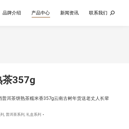
品牌介绍
产品中心
新闻资讯
联系我们
Search:
茶357g
档普洱茶饼熟茶糯米香357g云南古树年货送老丈人长辈
系列
,
普洱茶系列
,
礼盒系列